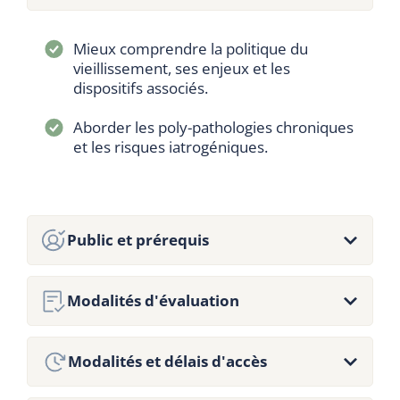
Mieux comprendre la politique du
vieillissement, ses enjeux et les
dispositifs associés.
Aborder les poly-pathologies chroniques
et les risques iatrogéniques.
Public et prérequis
Modalités d'évaluation
Public concerné :
Cette formation est ouverte à tous.
Modalités et délais d'accès
Prérequis :
Capacité à travailler en groupes.
Les évaluations (écrites et/ou orales),