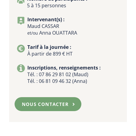
et de l’inclusion des personnes en situation
5 à 15 personnes
Des retours d’information et des
de handicap.
évaluations régulières pour les suivi de
Intervenant(s) :
la progression des stagiaires et
Maud CASSAR
l’identification des domaines à
Anna OUATTARA
et/ou
améliorer.
Tarif à la journée :
À partir de 899 € HT
Inscriptions, renseignements :
Tél. :
07 86 29 81 02
(Maud)
Tél. :
06 81 09 46 32
(Anna)
NOUS CONTACTER