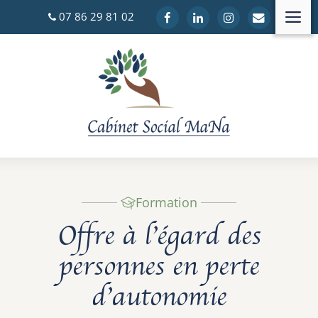
Aller
M
07 86 29 81 02
au
contenu
Formation
Offre à l’égard des
personnes en perte
d’autonomie