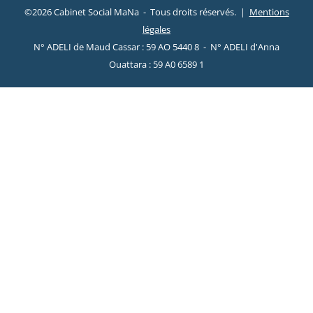
©2026 Cabinet Social MaNa - Tous droits réservés. |
Mentions
légales
N° ADELI de Maud Cassar : 59 AO 5440 8 - N° ADELI d'Anna
Ouattara : 59 A0 6589 1